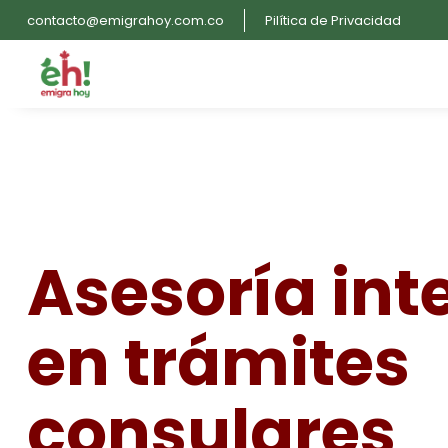
contacto@emigrahoy.com.co
Pilítica de Privacidad
Asesoría int
en trámites
consulares