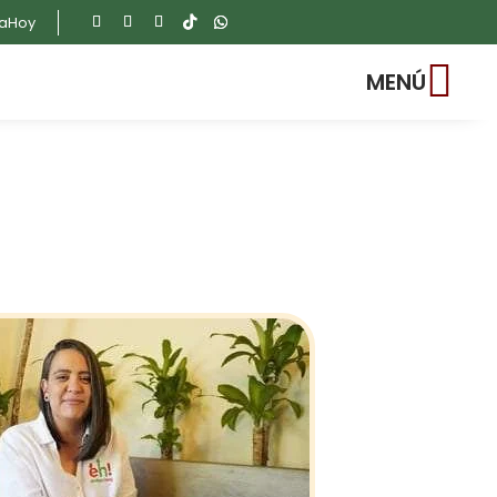
raHoy

MENÚ