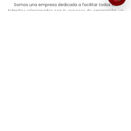
Somos una empresa dedicada a facilitar todos los
trámites relacionados con tu proceso de emigración, ya
sea como turista, estudiante o ciudadano, ya sea solo o
en familia.
Contáctanos
Agenda Tú Asesoría
Asesoría integral en trámites consulares
Nuestras Redes Sociales
¿Necesitas Información?
contacto@emigrahoy.com.co